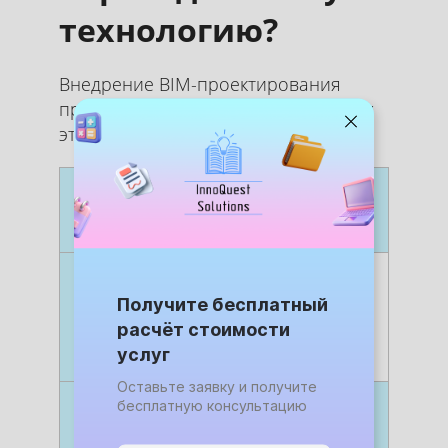
технологию?
Внедрение BIM-проектирования
приносит ощутимые выгоды на всех
этапах:
Преимущество
Для
Для
Заказчика
Про
Снижение
Минимизация
Авто
Получите бесплатный
ошибок
дорогостоящих
обна
переделок на
колл
расчёт стоимости
стройплощадке
рабо
услуг
Оставьте заявку и получите
бесплатную консультацию
Сокращение
Быстрый
Уско
сроков
выход на
согл