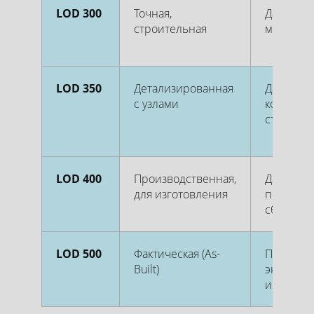
LOD 300
Точная,
Данные д
строительная
монтажа
LOD 350
Детализированная
Данные 
с узлами
координ
стыковки
LOD 400
Производственная,
Данные 
для изготовления
производ
сборки
LOD 500
Фактическая (As-
Полная
Built)
эксплуат
информа