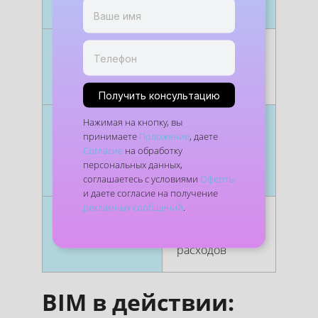
рынок
межд
Контроль
Повышение
Проз
стоимости
точности смет
фина
и бюджета
изме
Получить консультацию
Нажимая на кнопку, вы
Качество
Единый и
Авто
принимаете
Положение
, даете
документации
неизменный
форм
Согласие
на обработку
источник
черт
персональных данных,
спец
соглашаетесь с условиями
Оферты
и даете согласие на получение
рекламных сообщений
.
Эффективная
Снижение
Легк
эксплуатация
операционных
объе
расходов
BIM в действии: