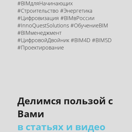
#BIMдляНачинающих
#Строительство #Энергетика
#Цифровизация #BIMвРоссии
#InnoQuestSolutions #ОбучениеBIM
#BIMменеджмент
#ЦифровойДвойник #BIM4D #BIM5D
#Проектирование
Делимся пользой с
Вами
в статьях и видео