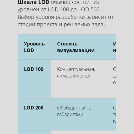
Шкала LOD
обычно состоит из
уровней от LOD 100 до LOD 500.
Выбор уровня разработки зависит от
стадии проекта и решаемых задач.
Уровень
Степень
Информ
LOD
визуализации
наполн
LOD 100
Концептуальная,
Ориенти
символическая
данные (
объем, с
LOD 200
Обобщенная, с
Основны
габаритами
типораз
классиф