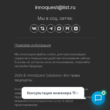
innoquest@list.ru
Мы в соц. сетях:
Правовая информация
Мы
используем файлы cookie
, для персонализации
сервисов и повышения удобства пользования сайтом.
Если вы не согласны на их использование, поменяйте
настройки браузера.
2026 © «InnoQuest Solutions». Все права
защищены
InnoQuest Solutions — интернет-платформа оказания
×
Консультация инженера 👋
цифровых услуг. Платформа используется с целью
предоставления платного доступа к видео-материалам и
оказания консультационных услуг в сфере
проектирования.