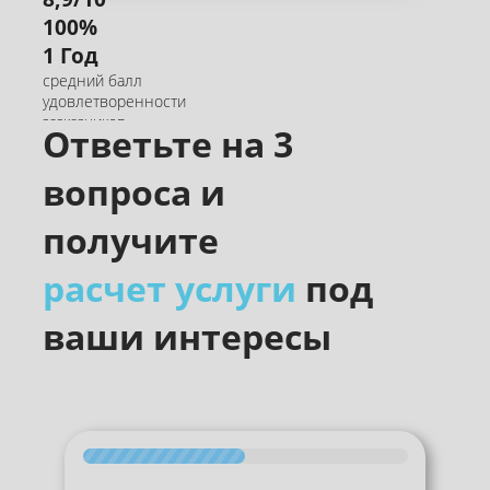
100%
1 Год
средний балл
удовлетворенности
зазказчиков
Ответьте на 3
соблюдение сроков
и следование
вопроса и
договору
гарантии на наши
работы и проекты
получите
расчет услуги
под
ваши интересы