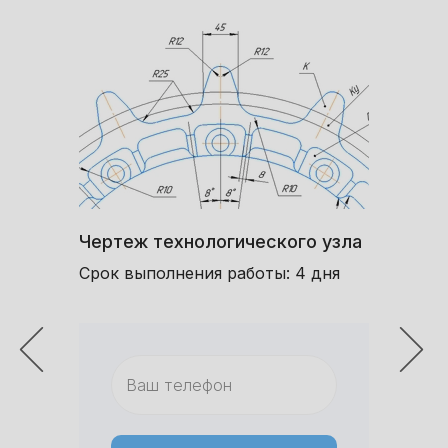
Чертеж технологического узла
Чертеж 
Срок выполнения работы: 4 дня
Срок выпо
3 дня