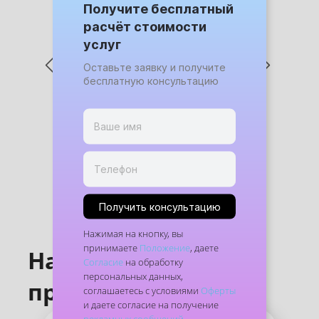
Получите бесплатный
расчёт стоимости
услуг
Оставьте заявку и получите
бесплатную консультацию
Получить консультацию
Нажимая на кнопку, вы
принимаете
Положение
, даете
Наши
Согласие
на обработку
персональных данных,
преимущества
соглашаетесь с условиями
Оферты
и даете согласие на получение
рекламных сообщений
.