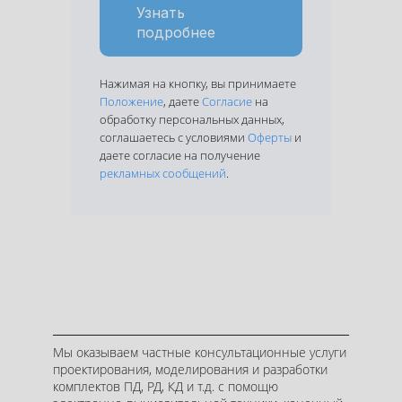
Узнать
подробнее
Нажимая на кнопку, вы принимаете
Нажима
имаете
Положение
, даете
Согласие
на
Полож
а
обработку персональных данных,
обрабо
ных,
соглашаетесь с условиями
Оферты
и
соглаш
ферты
и
даете согласие на получение
даете с
рекламных сообщений
.
реклам
Мы оказываем частные консультационные услуги
проектирования, моделирования и разработки
комплектов ПД, РД, КД и т.д. с помощю