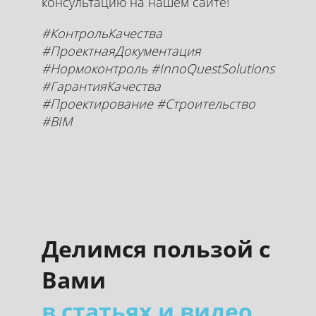
консультацию на нашем сайте!
#КонтрольКачества
#ПроектнаяДокументация
#Нормоконтроль #InnoQuestSolutions
#ГарантияКачества
#Проектирование #Строительство
#BIM
Делимся пользой с
Вами
в статьях и видео