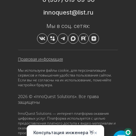
innoquest@list.ru
Мы в соц. сетях:
Правовая информация
Мы
используем файлы cookie
, для персонализации
сервисов и повышения удобства пользования сайтом.
Если вы не согласны на их использование, поменяйте
настройки браузера.
2026 © «InnoQuest Solutions». Все права
защищены
InnoQuest Solutions — интернет-платформа оказания
цифровых услуг. Платформа используется с целью
предоставления платного доступа к видео-материалам и
оказания консультационных услуг в сфере
×
Консультация инженера 👋
проектирования.