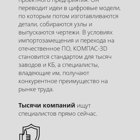
КОМПАС-3D
для
переводит идеи в цифровые модели,
по которым потом изготавливаются
инженеров
детали, собираются узлы и
выпускаются чертежи. В условиях
Полный практический курс по 3D-
импортозамещения и перехода на
моделированию на базе Компас-3Д для
инженеров-конструкторов,
отечественное ПО, КОМПАС-3D
проектировщиков и технологов. Вы
становится стандартом для тысяч
освоите создание трёхмерных
заводов и КБ, а специалисты,
твёрдотельных моделей деталей, сборок
владеющие им, получают
любой сложности, ассоциативных
конкурентное преимущество на
чертежей и спецификаций по ЕСКД.
рынке труда.
Курс построен на реальных узлах и
механизмах, которые вы будете
Тысячи компаний
ищут
проектировать от эскиза до готового
специалистов прямо сейчас.
комплекта.
Записаться на курс