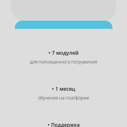
16
:
50
:
15
часов
минут
секунд
Скидка до 60%
• 7 модулей
для полноценного погружения
• 1 месяц
обучения на платформе
• Поддержка