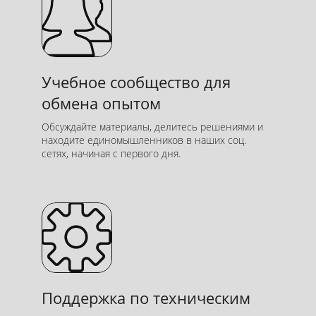
Помогаем разобраться
Учебное сообщество для
и справиться
обмена опытом
Оперативно ответим на вопросы
по заданям по почте или в
Обсуждайте материалы, делитесь решениями и
мессенджерах и пришлём
находите единомышленников в наших соц.
сетях, начиная с первого дня.
качественный разбор
Поддержка по техническим