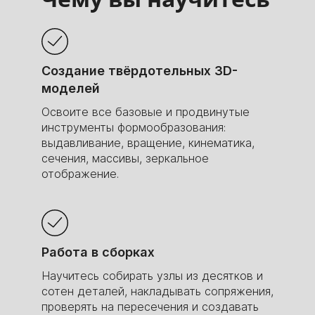
Показываем, как будет расти ваш
заработок со временем вместе с опытом.
65000
93000
115000
130000
170000
Создание твёрдотельных 3D-
230000
моделей
Освоите все базовые и продвинутые
инструменты формообразования:
выдавливание, вращение, кинематика,
сечения, массивы, зеркальное
2 мес.
6 мес.
10 мес.
14 мес.
20 мес.
24 мес.
отображение.
Работа в сборках
За первый месяц вы заработаете столько
же, сколько стоит курс
Научитесь собирать узлы из десятков и
Зарплаты специалистов
сотен деталей, накладывать сопряжения,
по данным SuperJob
проверять на пересечения и создавать