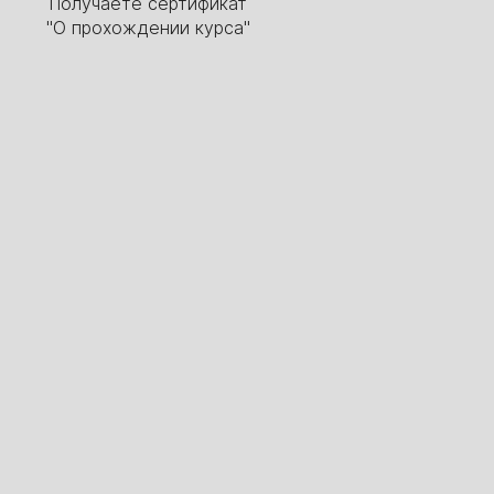
Получаете сертификат
"О прохождении курса"
1
2
3
4
5
Эксперты - опытные специалисты
своего дела