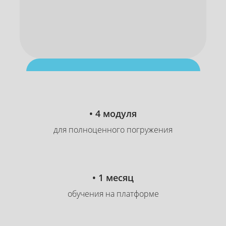
17
:
55
:
42
часов
минут
секунды
Скидка до 60%
• 4 модуля
для полноценного погружения
• 1 месяц
обучения на платформе