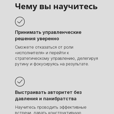
Чему вы научитесь
Показываем, как будет расти ваш
заработок со временем вместе с опытом.
65000
160000
230000
310000
420000
Принимать управленческие
500000
решения уверенно
Сможете отказаться от роли
«исполнителя» и перейти к
стратегическому управлению, делегируя
рутину и фокусируясь на результате.
2 мес.
6 мес.
10 мес.
14 мес.
20 мес.
24 мес.
Выстраивать авторитет без
давления и панибратства
За первый месяц вы заработаете столько
же, сколько стоит курс
Научитесь проводить эффективные
Зарплаты тимлидов
встречи, давать конструктивную