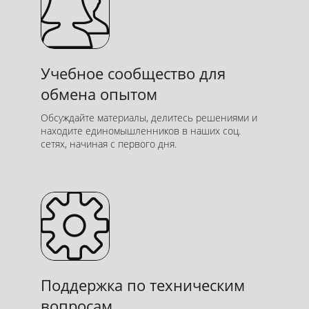
Помогаем разобраться
Учебное сообщество для
и справиться
обмена опытом
Оперативно ответим на вопросы
по заданям по почте или в
Обсуждайте материалы, делитесь решениями и
мессенджерах и пришлём
находите единомышленников в наших соц.
сетях, начиная с первого дня.
качественный разбор
Поддержка по техническим
вопросам