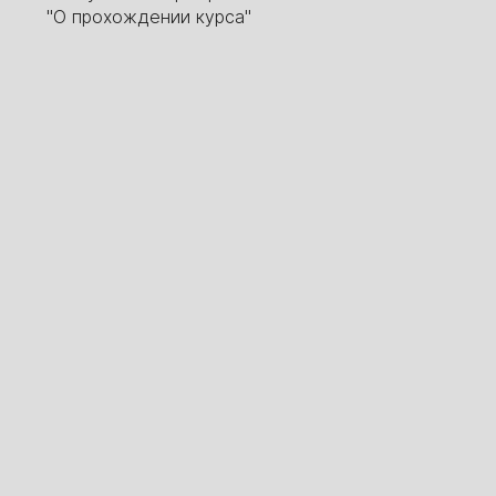
"О прохождении курса"
1
2
3
4
5
Эксперты - опытные специалисты
своего дела