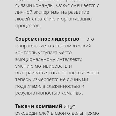
силами команды. Фокус смещается с
личной экспертизы на развитие
Team Lead 2.0
людей, стратегию и организацию
процессов.
Эксперт без
Современное лидерство
— это
стресса
направление, в котором жесткий
«Team Lead 2.0: Ваш первый год у руля» —
контроль уступает место
это практический гид по выживанию для
эмоциональному интеллекту,
нового руководителя.
умению мотивировать и
выстраивать ясные процессы. Успех
Это «путеводитель» с пошаговыми
теперь измеряется не личными
скриптами, шаблонами и
психологическими приемами, которые
подвигами, а слаженностью и
помогут вам завоевать авторитет
результативностью команды.
команды, выстроить процессы и
добиваться результатов, оставаясь при
Тысячи компаний
ищут
этом адекватным человеком.
руководителей в свои отделы прямо
Записаться на курс