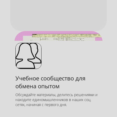
Помогаем разобраться
Учебное сообщество для
и справиться
обмена опытом
Оперативно ответим на вопросы
по заданям по почте или в
Обсуждайте материалы, делитесь решениями и
мессенджерах и пришлём
находите единомышленников в наших соц.
сетях, начиная с первого дня.
качественный разбор