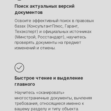
Поиск актуальных версий
За первый месяц вы заработаете столько
документов
же, сколько стоит курс
Зарплаты специалистов
Освоите эффективный поиск в правовых
по данным SuperJob
базах (КонсультантПлюс, Гарант,
Техэксперт) и официальных источниках
(Минстрой, Росстандарт), научитесь
проверять документы на предмет
изменений и отмены.
Быстрое чтение и выделение
главного
Научитесь «сканировать»
многостраничные документы, вычленяя
требования, относящиеся именно к
вашему разделу и типу объекта.