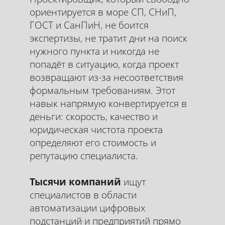
Навигатор по
СП,
ориентируется в море СП, СНиП,
ГОСТ и СанПиН, не боится
СНиП, ГОСТ
экспертизы, не тратит дни на поиск
нужного пункта и никогда не
Системный практикум по работе с
попадёт в ситуацию, когда проект
нормативной документацией для
возвращают из-за несоответствия
инженеров и проектировщиков. Вы
научитесь быстро находить актуальные
формальным требованиям. Этот
версии документов, правильно
навык напрямую конвертируется в
интерпретировать требования,
деньги: скорость, качество и
выстраивать логику применения норм в
юридическая чистота проекта
реальных проектах и уверенно защищать
определяют его стоимость и
свои решения перед экспертизой и
заказчиком. Без заучивания томов —
репутацию специалиста.
только алгоритмы, чек-листы и
практические приёмы, которые экономят
Тысячи компаний
ищут
часы рабочего времени и предотвращают
специалистов в области
дорогостоящие ошибки.
автоматизации цифровых
Записаться на курс
подстанций и предприятий прямо