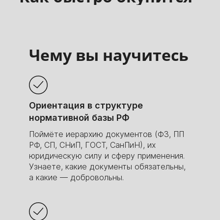
обучение на
платформе
Чему вы научитесь
Показываем, как будет расти ваш
заработок со временем вместе с опытом.
65000
93000
115000
130000
170000
Ориентация в структуре
230000
нормативной базы РФ
Поймёте иерархию документов (ФЗ, ПП
РФ, СП, СНиП, ГОСТ, СанПиН), их
юридическую силу и сферу применения.
Узнаете, какие документы обязательны,
2 мес.
6 мес.
10 мес.
14 мес.
20 мес.
24 мес.
а какие — добровольны.