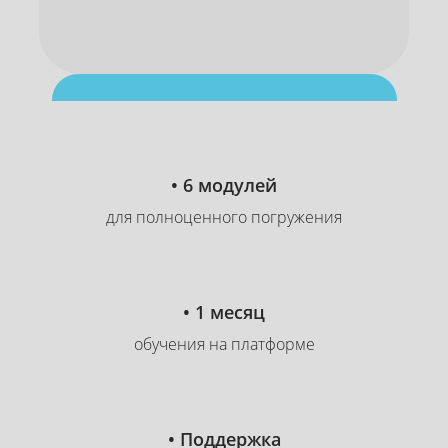
10
:
50
:
52
часов
минут
секунды
Скидка до 60%
• 6 модулей
для полноценного погружения
• 1 месяц
обучения на платформе
• Поддержка