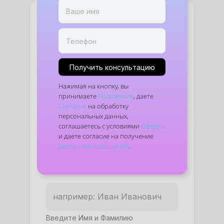
Запишитесь на
курс или
получите
Получить консультацию
Нажимая на кнопку, вы
бесплатную
принимаете
Положение
, даете
Согласие
на обработку
консультацию
персональных данных,
соглашаетесь с условиями
Оферты
Оставьте заявку, и мы
и даете согласие на получение
рекламных сообщений
.
свяжемся с вами, чтобы
обсудить детали
Введите Имя и Фамилию