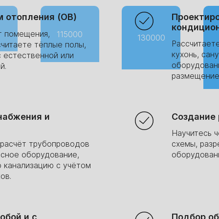
 отопления (ОВ)
Проектиро
кондицион
0
т помещения,
115000
130000
Рассчитает
читаете тёплые полы,
кухонь, сан
с естественной или
оборудован
й.
размещение
набжения и
Создание
Научитесь ч
 расчёт трубопроводов
схемы, разр
осное оборудование,
оборудовани
 канализацию с учётом
10 мес.
14 мес.
ов.
обой и с
Подбор об