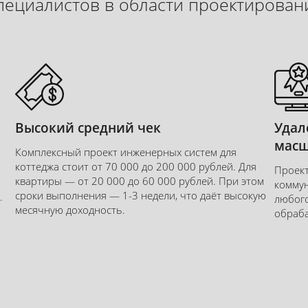
пециалистов в области проектирован
ние
Высокий средний чек
Удал
масш
Комплексный проект инженерных систем для
ю всех внутренних
коттеджа стоит от 70 000 до 200 000 рублей. Для
Проект
ктов: отопление,
квартиры — от 20 000 до 60 000 рублей. При этом
коммун
лодное и горячее
сроки выполнения — 1-3 недели, что даёт высокую
.
любого
тесь разрабатывать
месячную доходность.
обраба
ого и безошибочного
х домов.
Записаться на курс