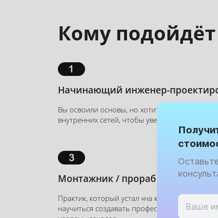
Кому подойдёт 
Начинающий инженер-проектир
Вы освоили основы, но хотите системно изучит
внутренних сетей, чтобы уверенно брать ком
Получи
стоимос
Оставьте
консуль
Монтажник / прораб
Практик, который устал «на коленке» рисовать
научиться создавать профессиональные прое