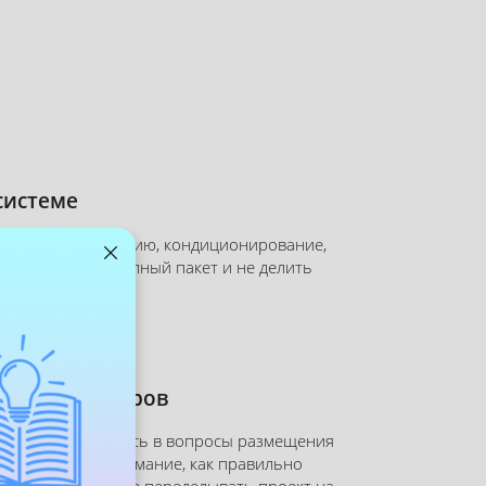
системе
нции на вентиляцию, кондиционирование,
ать заказчику полный пакет и не делить
йнер интерьеров
остоянно упираетесь в вопросы размещения
рс даст вам понимание, как правильно