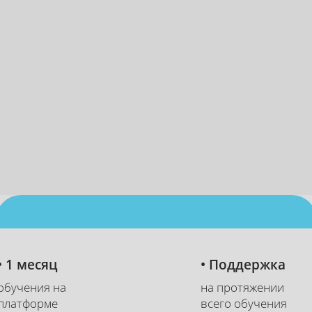
23
:
00
:
31
• 1 месяц
• Поддержка
часа
минут
секунда
обучения на
на протяжении
платформе
всего обучения