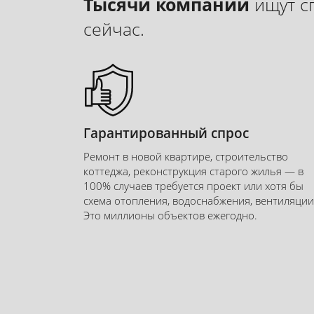
Тысячи компаний
ищут с
сейчас.
ОВиК
и
водоснабже
Гарантированный спрос
Ремонт в новой квартире, строительство
Практический курс по проектировани
коттеджа, реконструкция старого жилья — в
инженерных сетей для жилых объе
100% случаев требуется проект или хотя бы
вентиляция, кондиционирование, хо
схема отопления, водоснабжения, вентиляции
водоснабжение, канализация. Вы научи
Это миллионы объектов ежегодно.
полный комплект рабочей документации.
Курс даёт готовые алгоритмы для быстр
проектирования как квартир, так и частны