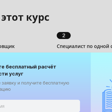
этот курс
Специалист по одной 
овщик
Вы хотите расширить компете
ь всё, что касается
водоснабжение, чтобы предлаг
плексные заказы.
те бесплатный расчёт
заказ с другими.
ти услуг
 заявку и получите бесплатную
тацию
Архитектор или диза
Вы делаете планировки, но п
 схемы для бригад и хочет
инженерного оборудования. Ку
кты, чтобы выйти на новый