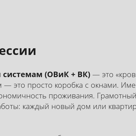
фессии
системам (ОВиК + ВК)
— это «кров
м — это просто коробка с окнами. Им
кономичность проживания. Грамотный
работы: каждый новый дом или кварти