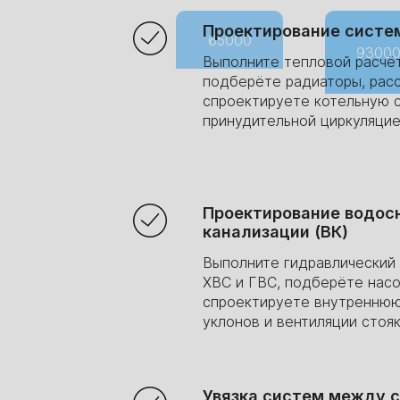
Проектирование систем
65000
9300
Выполните тепловой расчё
подберёте радиаторы, расс
спроектируете котельную 
принудительной циркуляцие
Проектирование водос
канализации (ВК)
Выполните гидравлический
ХВС и ГВС, подберёте нас
спроектируете внутреннюю
2 мес.
6 мес.
уклонов и вентиляции стояк
Увязка систем между с